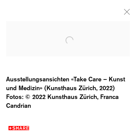
MERET OPPENHEIM
TAKE CARE: KUNST UND MEDIZIN
KUNSTHAUS ZÜRICH, CH
8 APRIL - 16 JULY 2022
Ausstellungsansichten «Take Care – Kunst
und Medizin» (Kunsthaus Zürich, 2022)
Fotos: © 2022 Kunsthaus Zürich, Franca
Candrian
RELATED ARTIST
SHARE
MERET OPPENHEIM